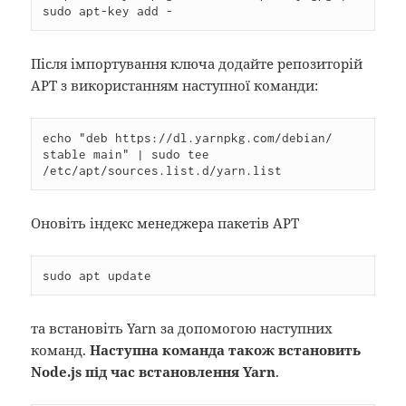
sudo apt-key add -
Після імпортування ключа додайте репозиторій
APT з використанням наступної команди:
echo "deb https://dl.yarnpkg.com/debian/ 
stable main" | sudo tee 
/etc/apt/sources.list.d/yarn.list
Оновіть індекс менеджера пакетів APT
sudo apt update
та встановіть Yarn за допомогою наступних
команд.
Наступна команда також встановить
Node.js під час встановлення Yarn
.