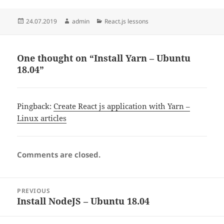
Posted
Author
Categories
24.07.2019
admin
React.js lessons
on
One thought on “Install Yarn – Ubuntu
18.04”
Pingback:
Create React js application with Yarn –
Linux articles
Comments are closed.
Post
PREVIOUS
navigation
Install NodeJS – Ubuntu 18.04
Previous
post: