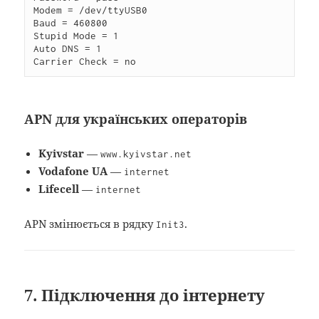
Modem = /dev/ttyUSB0

Baud = 460800

Stupid Mode = 1

Auto DNS = 1

Carrier Check = no
APN для українських операторів
Kyivstar
—
www.kyivstar.net
Vodafone UA
—
internet
Lifecell
—
internet
APN змінюється в рядку
.
Init3
7. Підключення до інтернету