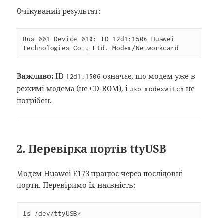
Очікуваний результат:
Bus 001 Device 010: ID 12d1:1506 Huawei 
Technologies Co., Ltd. Modem/Networkcard
Важливо:
ID
означає, що модем уже в
12d1:1506
режимі модема (не CD-ROM), і
не
usb_modeswitch
потрібен.
2. Перевірка портів ttyUSB
Модем Huawei E173 працює через послідовні
порти. Перевіримо їх наявність:
ls /dev/ttyUSB*