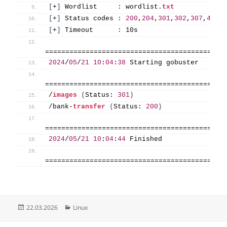
[
+
]
 Wordlist     
:
 wordlist.
txt
[
+
]
 Status codes 
:
200
,
204
,
301
,
302
,
307
,
403
[
+
]
 Timeout      
:
 10s
============================================
2024
/
05
/
21
10
:
04
:
38
 Starting gobuster
============================================
/
images
(
Status: 
301
)
/bank-
transfer
(
Status: 
200
)
============================================
2024
/
05
/
21
10
:
04
:
44
 Finished
============================================
Posted
Categories
22.03.2026
Linux
on