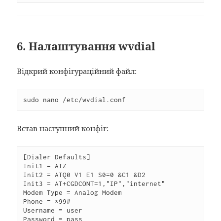
6. Налаштування wvdial
Відкрий конфігураційний файл:
sudo nano /etc/wvdial.conf
Встав наступний конфіг:
[Dialer Defaults]

Init1 = ATZ

Init2 = ATQ0 V1 E1 S0=0 &C1 &D2

Init3 = AT+CGDCONT=1,"IP","internet"

Modem Type = Analog Modem

Phone = *99#

Username = user

Password = pass
