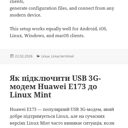
clients,
generate configuration files, and connect from any
modern device.
This setup works equally well for Android, iOS,
Linux, Windows, and macOS clients.
Posted
Categories
22.02.2026
Linux
,
Linux terminal
on
Як підключити USB 3G-
модем Huawei E173 до
Linux Mint
Huawei E173 — популярний USB 3G-модем, який
добре підтримується Linux, але на сучасних
версіях Linux Mint часто виникає ситуація, коли