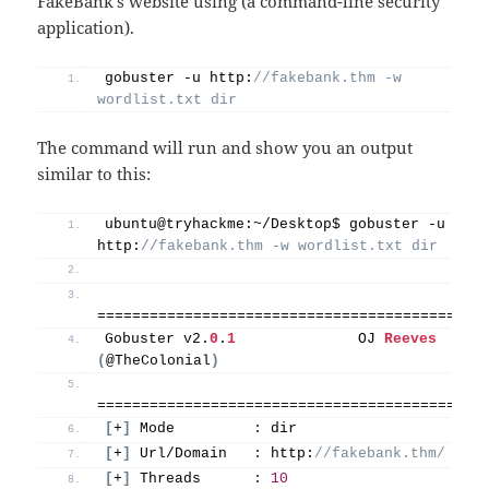
FakeBank’s website using (a command-line security
application).
gobuster -u http:
//fakebank.thm -w 
wordlist.txt dir
The command will run and show you an output
similar to this:
ubuntu@tryhackme:~/Desktop$ gobuster -u 
http:
//fakebank.thm -w wordlist.txt dir
============================================
Gobuster v2.
0
.
1
              OJ 
Reeves
(
@TheColonial
)
============================================
[
+
]
 Mode         
:
 dir
[
+
]
 Url/Domain   
:
 http:
//fakebank.thm/
[
+
]
 Threads      
:
10