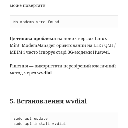
може повертати:
No modems were found
Це
типова проблема
на нових версіях Linux
Mint. ModemManager орієнтований на LTE / QMI /
MBIM і часто ігнорує старі 3G-модеми Huawei.
Рішення — використати перевірений класичний
метод через
wvdial
.
5. Встановлення wvdial
sudo apt update

sudo apt install wvdial