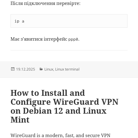
Після підключення перевірте:
ip a
Має з’явитися інтерфейс
.
ppp0
Posted
Categories
19.12.2025
Linux
,
Linux terminal
on
How to Install and
Configure WireGuard VPN
on Debian 12 and Linux
Mint
WireGuard is a modern, fast, and secure VPN