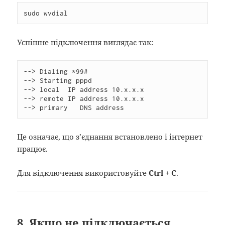
sudo wvdial
Успішне підключення виглядає так:
--> Dialing *99#

--> Starting pppd

--> local  IP address 10.x.x.x

--> remote IP address 10.x.x.x

--> primary   DNS address
Це означає, що з’єднання встановлено і інтернет
працює.
Для відключення використовуйте
Ctrl + C
.
8. Якщо не підключається