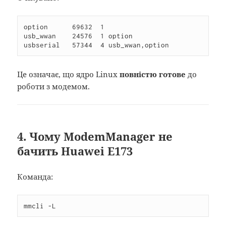
option      69632  1

usb_wwan    24576  1 option

usbserial   57344  4 usb_wwan,option
Це означає, що ядро Linux
повністю готове
до
роботи з модемом.
4. Чому ModemManager не
бачить Huawei E173
Команда:
mmcli -L