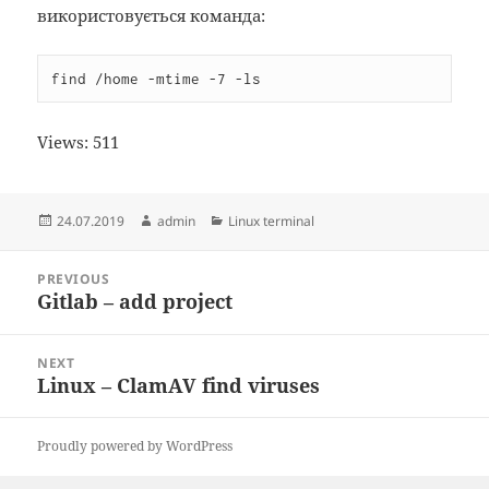
використовується команда:
find /home -mtime -7 -ls
Views:
511
Posted
Author
Categories
24.07.2019
admin
Linux terminal
on
Post
PREVIOUS
navigation
Gitlab – add project
Previous
post:
NEXT
Linux – ClamAV find viruses
Next
post:
Proudly powered by WordPress